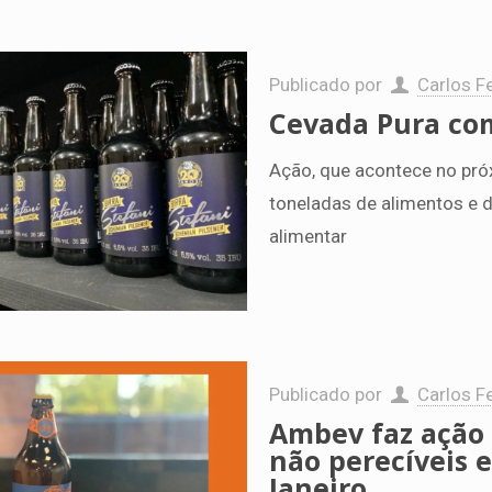
Publicado por
Carlos Fe
Cevada Pura com
Ação, que acontece no pró
toneladas de alimentos e d
alimentar
Publicado por
Carlos Fe
Ambev faz ação 
não perecíveis e
Janeiro