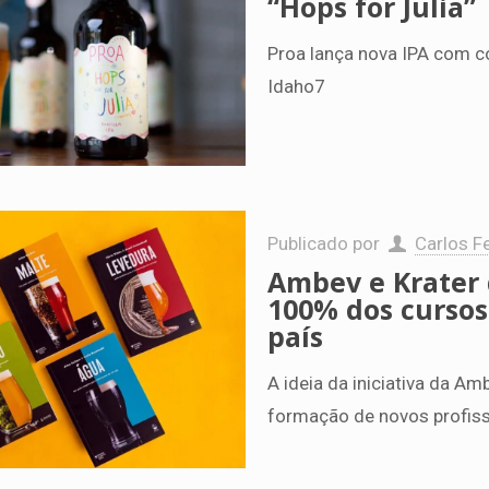
“Hops for Julia”
Proa lança nova IPA com co
Idaho7
Publicado por
Carlos Fe
Ambev e Krater 
100% dos cursos
país
A ideia da iniciativa da Am
formação de novos profissi