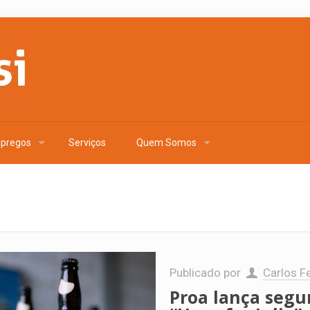
pregos
Serviços
Quem Somos
Publicado por
Carlos Fe
Proa lança segu