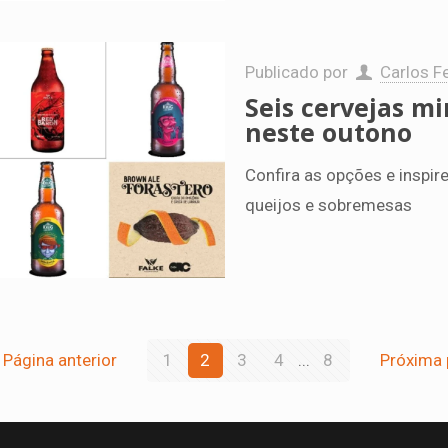
Publicado por
Carlos Fe
Seis cervejas mi
neste outono
Confira as opções e inspi
queijos e sobremesas
Página anterior
1
2
3
4
...
8
Próxima 