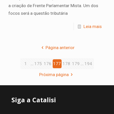
a criação de Frente Parlamentar Mista. Um dos
focos será a questão tributária
Leia mais
Página anterior
1
...
175
176
177
178
179
...
194
Próxima página
Siga a Catalisi