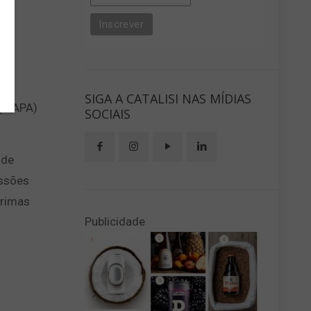
SIGA A CATALISI NAS MÍDIAS
 (MAPA)
SOCIAIS
 de
essões
primas
Publicidade