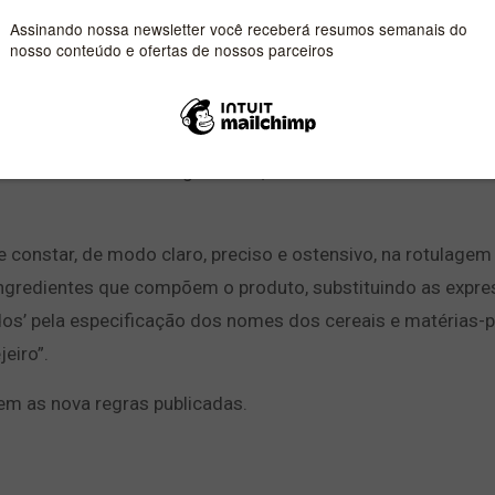
rcializadas no Brasil terão de apresentar mais
os.
iva do Ministério da Agricultura, Pecuária e Abastecimento
e constar, de modo claro, preciso e ostensivo, na rotulagem
ingredientes que compõem o produto, substituindo as expr
dos’ pela especificação dos nomes dos cereais e matérias-
eiro”.
m as nova regras publicadas.