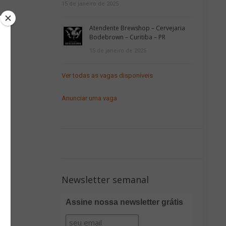
15 de janeiro de 2025
Atendente Brewshop – Cervejaria
Bodebrown – Curitiba – PR
15 de janeiro de 2025
Ver todas as vagas disponíveis
Anunciar uma vaga
Newsletter semanal
Assine nossa newsletter grátis