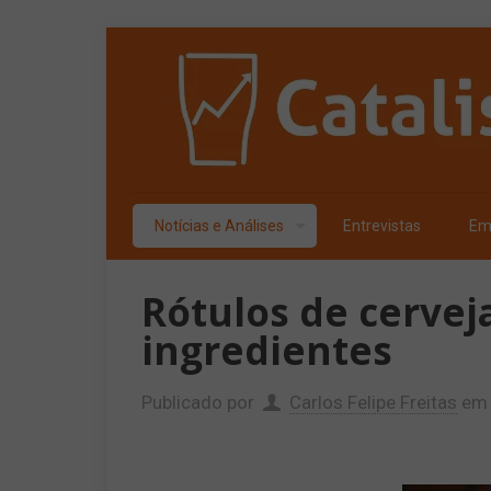
Notícias e Análises
Entrevistas
Em
Rótulos de cerveja
ingredientes
Publicado por
Carlos Felipe Freitas
em