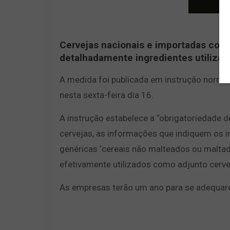
Cervejas nacionais e importadas come
detalhadamente ingredientes utilizad
A medida foi publicada em instrução normat
nesta sexta-feira dia 16.
A instrução estabelece a “obrigatoriedade d
cervejas, as informações que indiquem os 
genéricas ‘cereais não malteados ou malta
efetivamente utilizados como adjunto cervej
As empresas terão um ano para se adequare