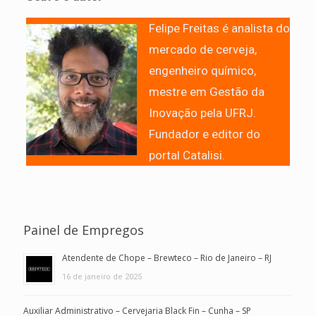
Felipe Freitas é analista do
mercado de cerveja,
engenheiro químico,
mestre em Gestão da
Inovação pela UFRJ.
Fundador e editor do
portal Catalisi.
Painel de Empregos
Atendente de Chope – Brewteco – Rio de Janeiro – RJ
16 de janeiro de 2025
Auxiliar Administrativo – Cervejaria Black Fin – Cunha – SP