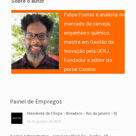
Sobre o autor
Felipe Freitas é analista do
mercado de cerveja,
engenheiro químico,
mestre em Gestão da
Inovação pela UFRJ.
Fundador e editor do
portal Catalisi.
Painel de Empregos
Atendente de Chope – Brewteco – Rio de Janeiro – RJ
16 de janeiro de 2025