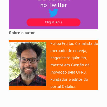
Sobre o autor
Felipe Freitas é analista do
mercado de cerveja,
engenheiro químico,
mestre em Gestão da
Inovação pela UFRJ.
Fundador e editor do
portal Catalisi.