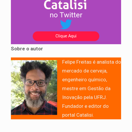
Sobre o autor
Felipe Freitas é analista do
mercado de cerveja,
engenheiro químico,
mestre em Gestão da
Inovação pela UFRJ.
Fundador e editor do
portal Catalisi.