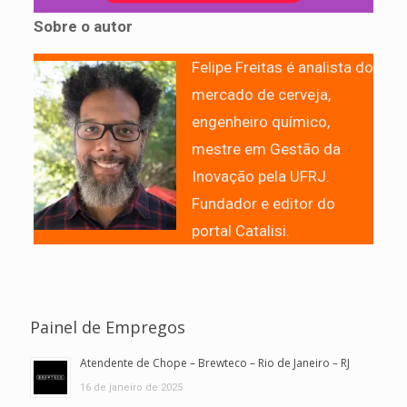
Sobre o autor
Felipe Freitas é analista do
mercado de cerveja,
engenheiro químico,
mestre em Gestão da
Inovação pela UFRJ.
Fundador e editor do
portal Catalisi.
Painel de Empregos
Atendente de Chope – Brewteco – Rio de Janeiro – RJ
16 de janeiro de 2025