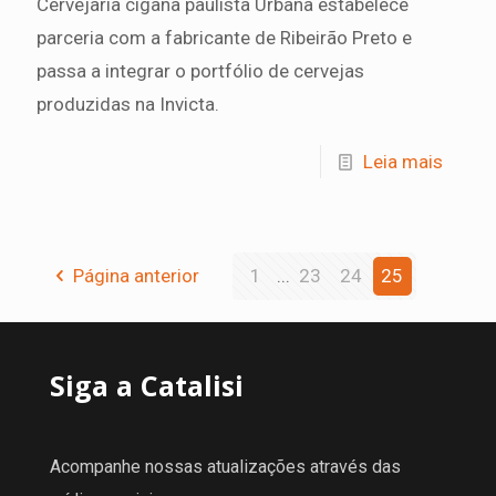
Cervejaria cigana paulista Urbana estabelece
parceria com a fabricante de Ribeirão Preto e
passa a integrar o portfólio de cervejas
produzidas na Invicta.
Leia mais
Página anterior
1
...
23
24
25
Siga a Catalisi
Acompanhe nossas atualizações através das