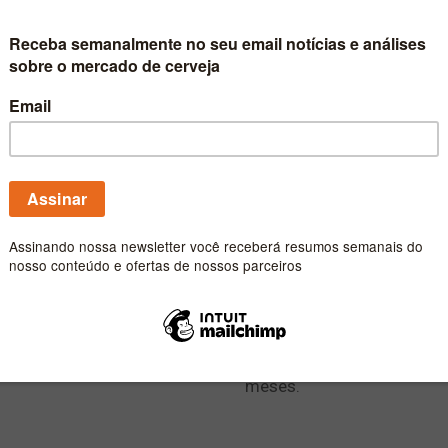
parceria com m
Cervejaria Farra Bier expa
especializada em comérci
Publicado por
Carlos Fe
Como começa uma
enfrentando a 
Acompanhamos mais uma et
como fizeram para navega
meses.