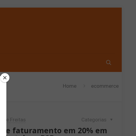
Home
ecommerce
lipe Freitas
Categorias
ande faturamento em 20% em