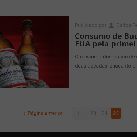
Publicado por
Carlos Fe
Consumo de Bud
EUA pela primei
O consumo doméstico de c
duas décadas, enquanto o 
Página anterior
1
...
23
24
25