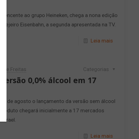
rtencente ao grupo Heineken, chega a nona edição
rvejeiro Eisenbahn, a segunda apresentada na TV.
Leia mais
lipe Freitas
Categorias
versão 0,0% álcool em 17
ício de agosto o lançamento da versão sem álcool
O produto chegará inicialmente a 17 mercados
 Israel.
Leia mais