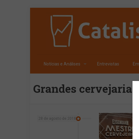
Notícias e Análises
Entrevistas
Em
Grandes cervejarias
28 de agosto de 2018