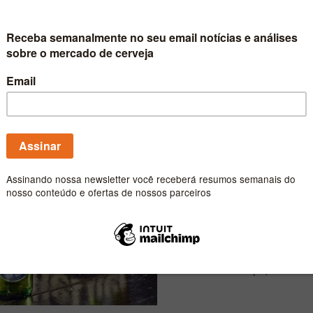
espaço na TV
A Eisenbahn, uma marca pe
do seu concurso Mestre Ce
Publicado por
Carlos Fe
Heineken lança 
países
A Heineken anunciou no in
do sua principal cerveja. 
através de Europa, Rússia e