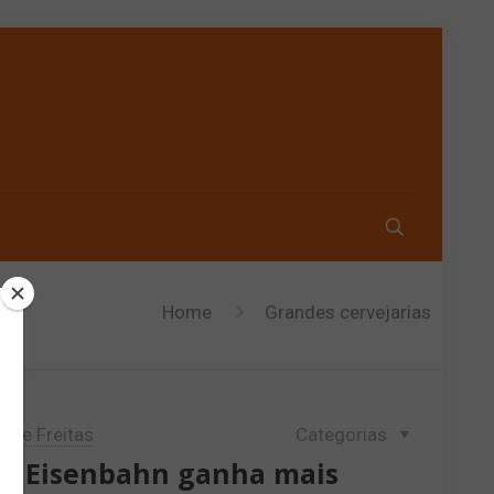
Home
Grandes cervejarias
lipe Freitas
Categorias
ro Eisenbahn ganha mais