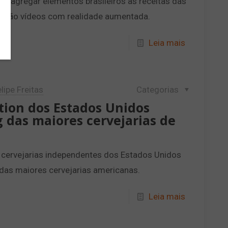
o agregar elementos brasileiros as receitas das
ntarão vídeos com realidade aumentada.
Leia mais
lipe Freitas
Categorias
tion dos Estados Unidos
 das maiores cervejarias de
 cervejarias independentes dos Estados Unidos
 das maiores cervejarias americanas.
Leia mais