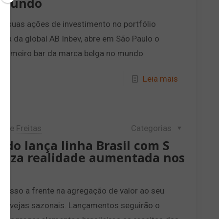
 mundo
 suas ações de investimento no portfólio
ria da global AB Inbev, abre em São Paulo o
primeiro bar da marca belga no mundo
Leia mais
lipe Freitas
Categorias
ado lança linha Brasil com S
tiliza realidade aumentada nos
passo a frente na agregação de valor ao seu
 cervejas sazonais. Lançamentos seguirão o