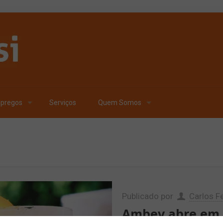
pregos
Serviços
Quem Somos
Publicado por
Carlos Fe
Ambev abre em S