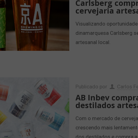
Carlsberg compr
cervejaria artes
Visualizando oportunidade
dinamarquesa Carlsberg se 
artesanal local.
Publicado por
Carlos Fe
AB Inbev compr
destilados arte
Com o mercado de cerveja
crescendo mais lentamente
dos destilados e compra a 