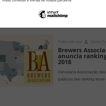
posicionamento da marca a
cervejas e rótulos aprese
Publicado por
Carlos Fe
Brewers Associa
anuncia ranking
2018
Cervejaria Associação das
publicou seu ranking anual