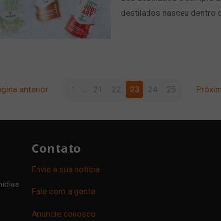
destilados nasceu dentro da
gina anterior
1
...
21
22
23
24
25
Próxim
Contato
Envie a sua notícia
mídias
Fale com a gente
Anuncie conosco