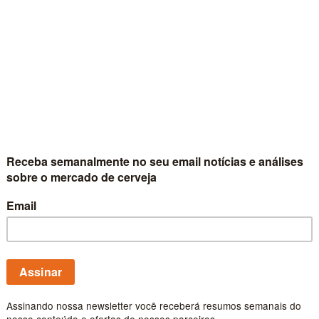
Hoegaarden no
Apresentando mais uma vez
premium, a Ambev, subsidiá
Hoegaarden Greenhouse o 
Publicado por
Carlos Fe
Cervejaria Color
de sazonais e u
rótulos
Cervejaria Colorado dá um 
produto lançando linha de