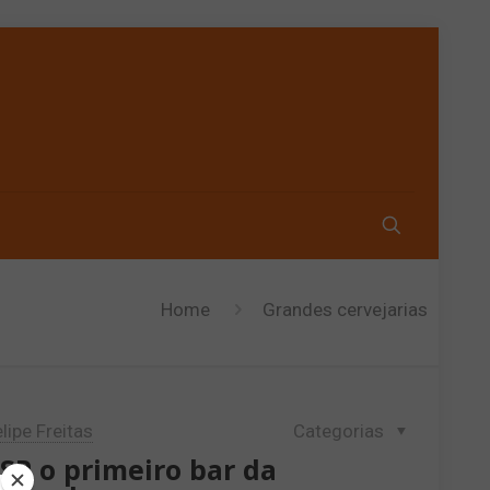
Home
Grandes cervejarias
lipe Freitas
Categorias
P o primeiro bar da