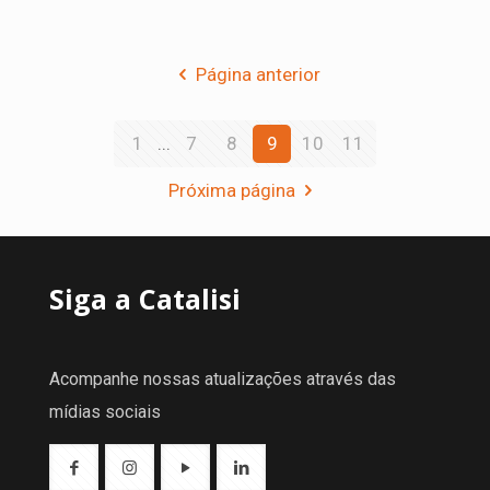
Página anterior
1
...
7
8
9
10
11
Próxima página
Siga a Catalisi
Acompanhe nossas atualizações através das
mídias sociais