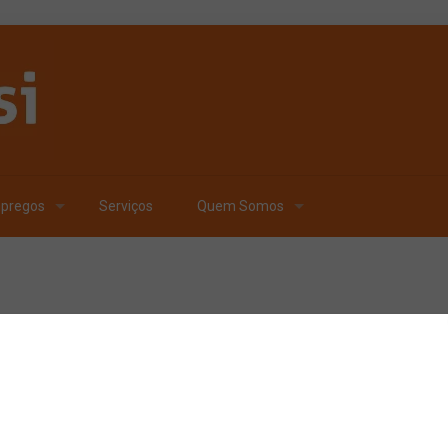
pregos
Serviços
Quem Somos
Publicado por
Carlos Fe
Ambev investe R