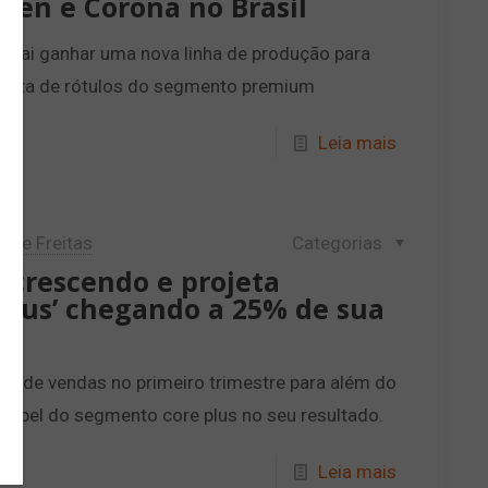
ten e Corona no Brasil
 vai ganhar uma nova linha de produção para
oferta de rótulos do segmento premium
Leia mais
lipe Freitas
Categorias
crescendo e projeta
plus’ chegando a 25% de sua
me de vendas no primeiro trimestre para além do
papel do segmento core plus no seu resultado.
Leia mais