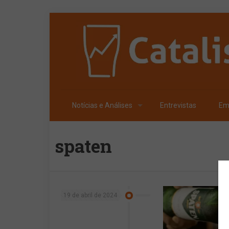
Notícias e Análises
Entrevistas
Em
spaten
19 de abril de 2024