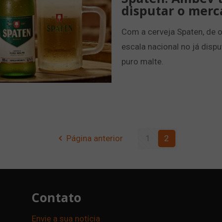
disputar o merc
Com a cerveja Spaten, de 
escala nacional no já disp
puro malte.
Página anterior
1
2
Contato
Envie a sua notícia