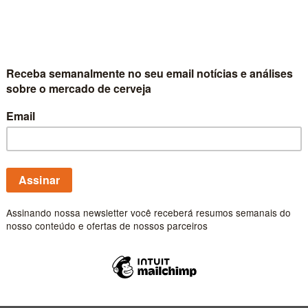
produção de Spa
Fábrica da Ambev em Goiás
viabilizar a ampliação da 
Publicado por
Carlos Fe
Ambev continua 
segmento ‘core 
receita
Ambev amplia lucro e volu
obtido em 2021 e destaca 