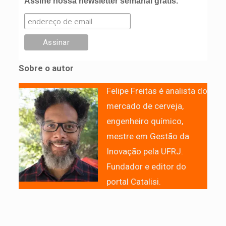
Assine nossa newsletter semanal grátis.
Sobre o autor
Felipe Freitas é analista do
mercado de cerveja,
engenheiro químico,
mestre em Gestão da
Inovação pela UFRJ.
Fundador e editor do
portal Catalisi.