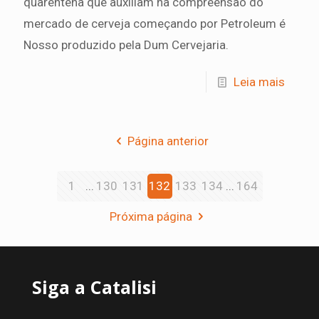
quarentena que auxiliam na compreensão do
mercado de cerveja começando por Petroleum é
Nosso produzido pela Dum Cervejaria.
Leia mais
Página anterior
1
...
130
131
132
133
134
...
164
Próxima página
Siga a Catalisi