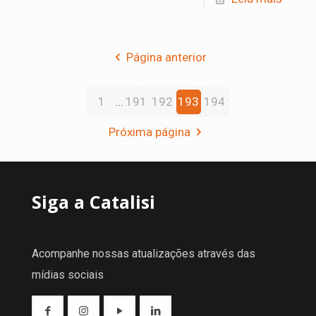
Página anterior
1
...
191
192
193
194
Próxima página
Siga a Catalisi
Acompanhe nossas atualizações através das
mídias sociais