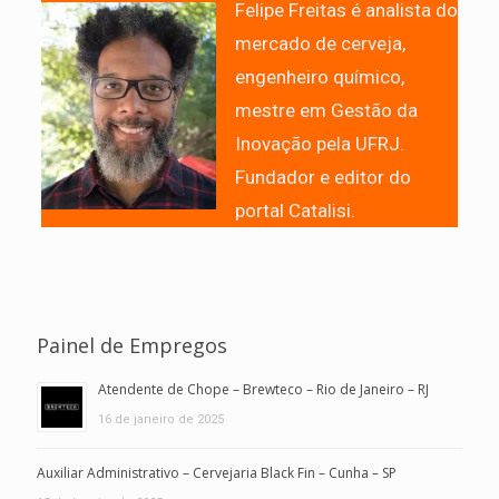
Felipe Freitas é analista do
mercado de cerveja,
engenheiro químico,
mestre em Gestão da
Inovação pela UFRJ.
Fundador e editor do
portal Catalisi.
Painel de Empregos
Atendente de Chope – Brewteco – Rio de Janeiro – RJ
16 de janeiro de 2025
Auxiliar Administrativo – Cervejaria Black Fin – Cunha – SP