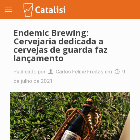
Endemic Brewing:
Cervejaria dedicada a
cervejas de guarda faz
lançamento
Publicado por
Carlos Felipe Freitas
em
9
de julho de 2021