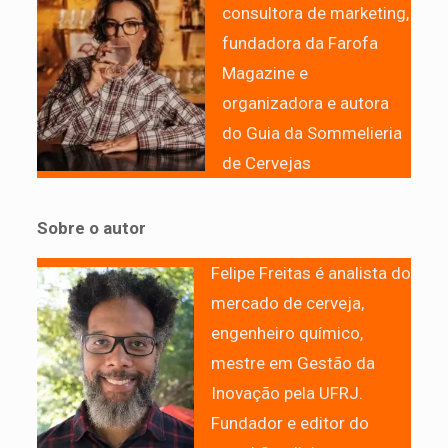
consultora de marketing,
fundadora da Farofa
Magazine e
organizadora e autora
do Guia da Sommelieria
de Cervejas
Sobre o autor
Felipe Freitas é analista do
mercado de cerveja,
engenheiro químico,
mestre em Gestão da
Inovação pela UFRJ.
Fundador e editor do