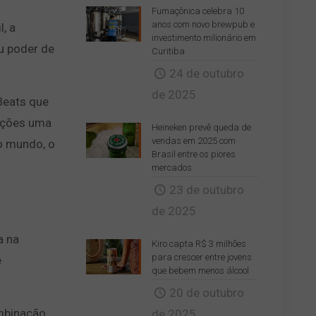
Fumaçônica celebra 10
anos com novo brewpub e
, a
investimento milionário em
u poder de
Curitiba
24 de outubro
de 2025
Beats que
opções uma
Heineken prevê queda de
vendas em 2025 com
o mundo, o
Brasil entre os piores
mercados
23 de outubro
de 2025
a na
Kiro capta R$ 3 milhões
para crescer entre jovens
e
que bebem menos álcool
20 de outubro
mbinação
de 2025