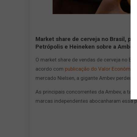
Market share de cerveja no Brasil, p
Petrópolis e Heineken sobre a Ambev
O market share de vendas de cerveja no Bra
acordo com
publicação do Valor Econômic
mercado Nielsen, a gigante Ambev perdeu 2,
As principais concorrentes da Ambev, a tam
marcas independentes abocanharam essa pa