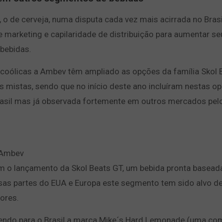
o de cerveja, numa disputa cada vez mais acirrada no Brasil
 marketing e capilaridade de distribuição para aumentar se
bebidas.
coólicas a Ambev têm ampliado as opções da família Skol 
 mistas, sendo que no início deste ano incluíram nestas 
rasil mas já observada fortemente em outros mercados pel
 Ambev
om o lançamento da Skol Beats GT, um bebida pronta basead
sas partes do EUA e Europa este segmento tem sido alvo d
ores.
endo para o Brasil a marca Mike´s Hard Lemonade (uma co