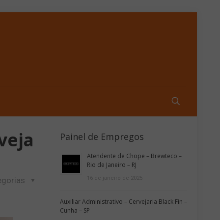
veja
Painel de Empregos
Atendente de Chope – Brewteco –
Rio de Janeiro – RJ
16 de janeiro de 2025
egorias
Auxiliar Administrativo – Cervejaria Black Fin –
Cunha – SP