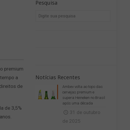
Pesquisa
to premium
Notícias Recentes
 tempo a
direitos de
Ambev volta ao topo das
cervejas premium e
supera Heineken no Brasil
após uma década
da de 3,5%
31 de outubro
anos.
de 2025