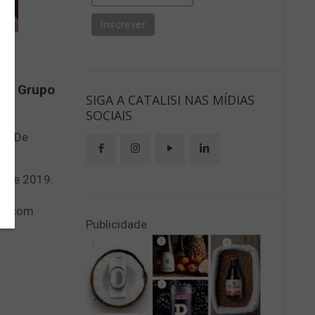
 do Grupo
SIGA A CATALISI NAS MÍDIAS
SOCIAIS
te. De
 de
o de 2019.
nte com
Publicidade