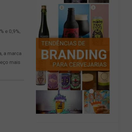
% e 0,9%,
a, a marca
reço mais