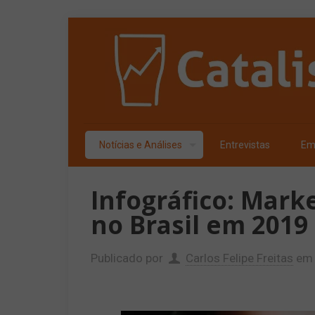
Notícias e Análises
Entrevistas
Em
Infográfico: Mark
no Brasil em 2019
Publicado por
Carlos Felipe Freitas
em