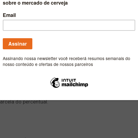
ublicados pelo Valor Econômico, mostram ascensão
 no mercado brasileiro
sil tem se movido de forma gradual e contante recentemen
o
, utilizando dados reportados pela empresa de inteligência
3% de sua parcela no mercado de cerveja no Brasil ao long
bém multinacional Heineken e o Grupo Petrópolis, juntame
rcela do percentual.