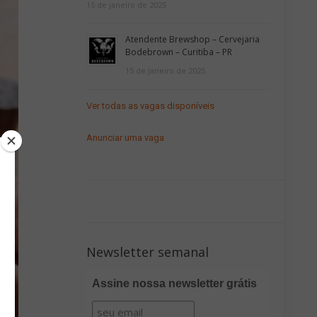
15 de janeiro de 2025
Atendente Brewshop – Cervejaria
Bodebrown – Curitiba – PR
15 de janeiro de 2025
Ver todas as vagas disponíveis
Anunciar uma vaga
Newsletter semanal
Assine nossa newsletter grátis