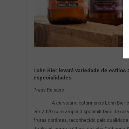
Lohn Bier levará variedade de estilo
especialidades
Press Release
A cervejaria catarinense Lohn Bier estar
em 2020 com ampla disponibilidade de cerv
frutas distintas, reconhecida pela qualidad
do Brasil, como a última da linha Catharin