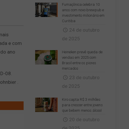
Fumaçônica celebra 10
anos com novo brewpub e
investimento milionário em
Curitiba
24 de outubro
mais
de 2025
sada e com
 do ano
Heineken prevê queda de
vendas em 2025 com
Brasil entre os piores
mercados
 D-08.
23 de outubro
ohnbier .
de 2025
Kiro capta R$ 3 milhões
para crescer entre jovens
que bebem menos álcool
20 de outubro
de 2025