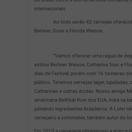
internacionais.
Ao todo serão 42 cervejas oferecidas e
Berliner, Gose e Florida Weisse.
“Vamos oferecer uma régua de degustaçã
estilos Berliner Weisse, Catharina Sour e 
dias de Festival, porém com 16 torneiras si
público. Teremos cervejas lager, lupuladas,
Catharinas e outras ácidas. Nosso amigo Mich
americana Bathtub Row dos EUA, trará na b
juntando ingredientes brasileiros. A Lohn n
cervejeiro e sommelier, também autor do liv
Em 2019 a cervejaria ultrapassou a marca de