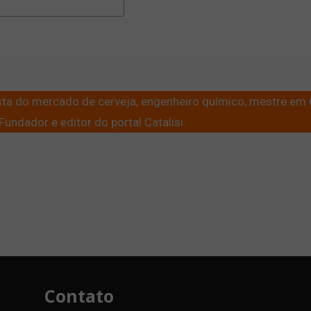
lista do mercado de cerveja, engenheiro químico, mestre em
undador e editor do portal Catalisi.
Contato