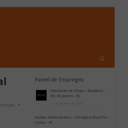
al
Painel de Empregos
Atendente de Chope – Brewteco –
Rio de Janeiro – RJ
16 de janeiro de 2025
egorias
Auxiliar Administrativo – Cervejaria Black Fin –
Cunha – SP