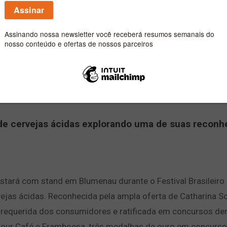
s de cervejas ácidas explorando uma de suas reconh
á com stand em Blumenau durante o Festival Brasileiro 
ejas ácidas. Reconhecida pela ampla oferta de Catharina 
e requerida dos consumidores e ratificada em concursos den
a Sour Café e Framboesa, três medalhas de ouro em concurs