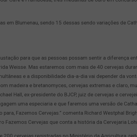
m Blumenau, sendo 15 dessas sendo variações de Catha
o para que as pessoas possam sentir a diferença ent
Florida Weisse. Mas estaremos com mais de 40 cervejas dura
multâneas e a disponibilidade dia-a-dia vai depender da von
 com madeira e bretanomyces, cervejas extremas e claro, mu
ael Hall, ex-presidente do BJCP, juiz de cervejas e cerveje
agagem uma especiaria e que faremos uma versão de Catha
ão para, Fazemos Cervejas.” comenta Richard Westphal Brigh
ro Fazemos Cervejas que conta a história da Cervejaria Loh
 200 cervejas registradas no Ministério da Agricultura, rei