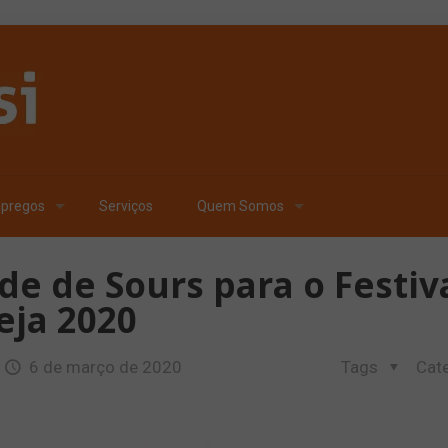
pregos
Serviços
Quem Somos
de de Sours para o Festiv
eja 2020
6 de março de 2020
Tags
Cat