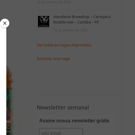
15 de janeiro de 2025
Atendente Brewshop – Cervejaria
Bodebrown – Curitiba – PR
15 de janeiro de 2025
Ver todas as vagas disponíveis
Anunciar uma vaga
Newsletter semanal
Assine nossa newsletter grátis