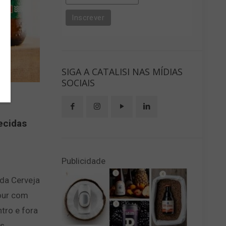
SIGA A CATALISI NAS MÍDIAS
SOCIAIS
ecidas
Publicidade
da Cerveja
Sour com
tro e fora
os