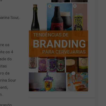
rina Sour,
re os
nte os 4
tade do
itas
iro da
rina Sour
enti,
n.
terando