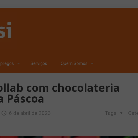
pregos
Serviços
Quem Somos
llab com chocolateria
a Páscoa
6 de abril de 2023
Tags
Cat