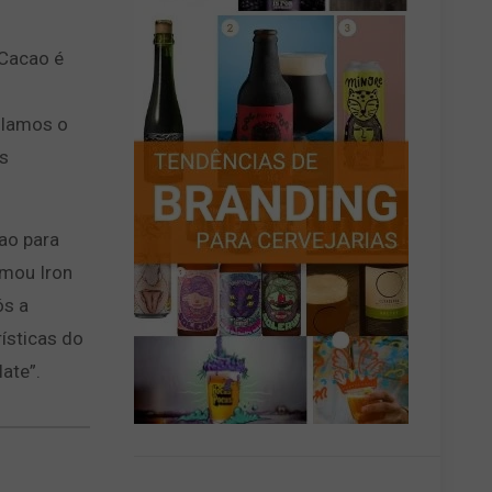
 Cacao é
olamos o
s
ao para
rmou Iron
ós a
rísticas do
ate”.