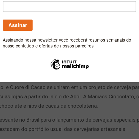
ateria Cuore di Cacao produzem cerveja Dark Ale 
. e Cuore di Cacao se uniram em um projeto de cerveja pa
as lojas a partir do início de Abril. A Maniacs Cioccolato, 
hocolate e nibs de cacau da chocolateria.
ssante no Brasil para o lançamento de cervejas especiais 
stacam do portfólio usual das cervejarias artesanais.