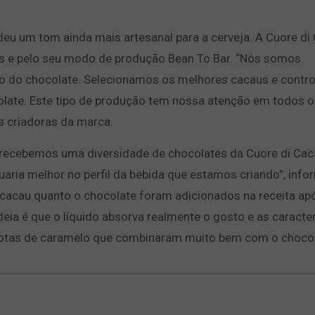
 deu um tom ainda mais artesanal para a cerveja. A Cuore di
is e pelo seu modo de produção Bean To Bar. “Nós somos
ão do chocolate. Selecionamos os melhores cacaus e contr
olate. Este tipo de produção tem nossa atenção em todos o
as criadoras da marca.
, recebemos uma diversidade de chocolates da Cuore di Cac
aria melhor no perfil da bebida que estamos criando”, info
cacau quanto o chocolate foram adicionados na receita ap
deia é que o líquido absorva realmente o gosto e as caracte
notas de caramelo que combinaram muito bem com o chocol