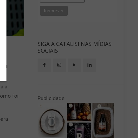
SIGA A CATALISI NAS MÍDIAS
SOCIAIS
com
ra a
como foi
Publicidade
para