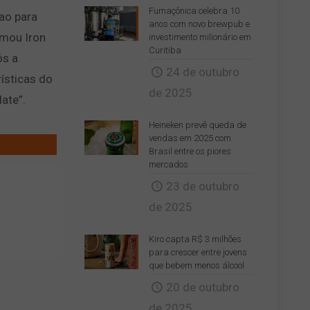
Fumaçônica celebra 10
ao para
anos com novo brewpub e
rmou Iron
investimento milionário em
Curitiba
ós a
24 de outubro
rísticas do
de 2025
ate”.
Heineken prevê queda de
vendas em 2025 com
Brasil entre os piores
mercados
23 de outubro
de 2025
Kiro capta R$ 3 milhões
para crescer entre jovens
que bebem menos álcool
20 de outubro
de 2025