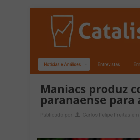
Notícias e Análises
Entrevistas
Em
Maniacs produz co
paranaense para 
Publicado por
Carlos Felipe Freitas
em