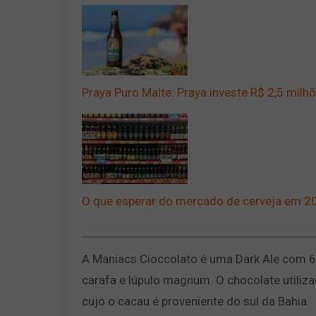
Praya Puro Malte: Praya investe R$ 2,5 milh
O que esperar do mercado de cerveja em 2
A Maniacs Cioccolato é uma Dark Ale com 6% 
carafa e lúpulo magnum. O chocolate utiliz
cujo o cacau é proveniente do sul da Bahia.