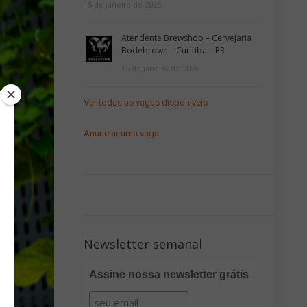
15 de janeiro de 2025
Atendente Brewshop – Cervejaria
Bodebrown – Curitiba – PR
15 de janeiro de 2025
Ver todas as vagas disponíveis
Anunciar uma vaga
Newsletter semanal
Assine nossa newsletter grátis