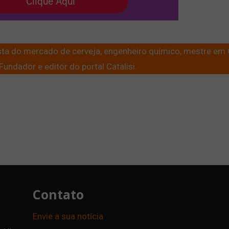
lista do mercado de cerveja, engenheiro químico, mestre em
undador e editor do portal Catalisi.
Contato
Envie a sua notícia