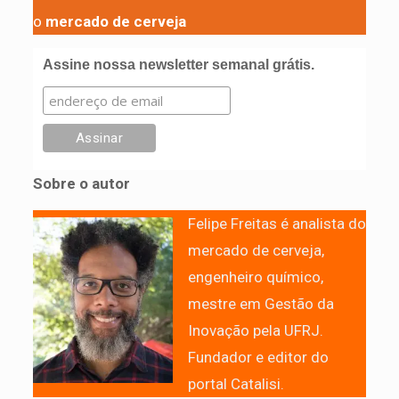
o
mercado de cerveja
Assine nossa newsletter semanal grátis.
Sobre o autor
Felipe Freitas é analista do
mercado de cerveja,
engenheiro químico,
mestre em Gestão da
Inovação pela UFRJ.
Fundador e editor do
portal Catalisi.