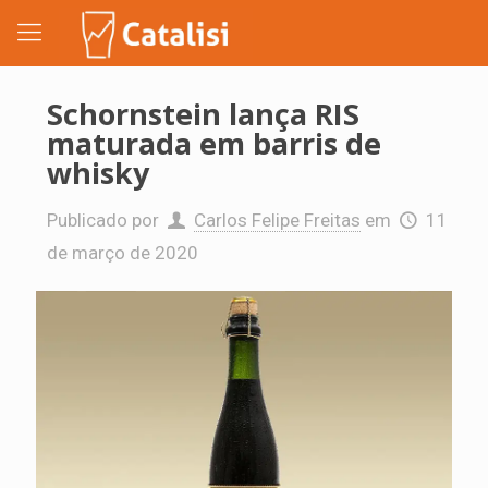
Schornstein lança RIS
maturada em barris de
whisky
Publicado por
Carlos Felipe Freitas
em
11
de março de 2020