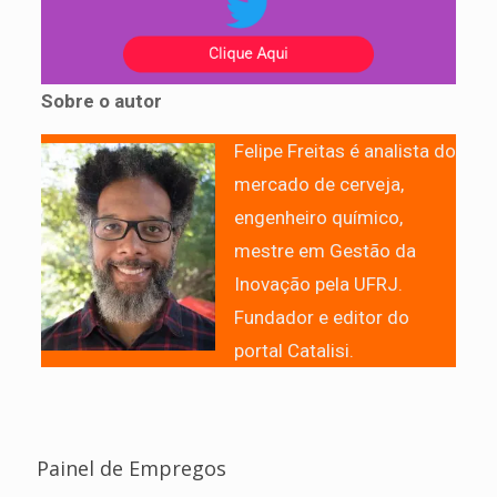
Sobre o autor
Felipe Freitas é analista do
mercado de cerveja,
engenheiro químico,
mestre em Gestão da
Inovação pela UFRJ.
Fundador e editor do
portal Catalisi.
Painel de Empregos