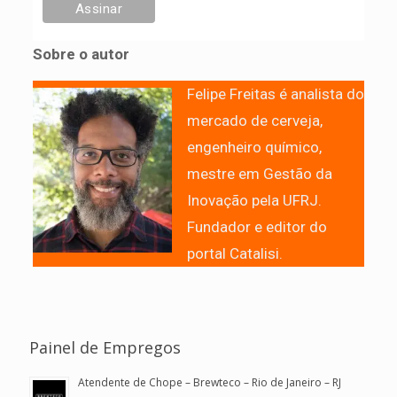
Sobre o autor
Felipe Freitas é analista do
mercado de cerveja,
engenheiro químico,
mestre em Gestão da
Inovação pela UFRJ.
Fundador e editor do
portal Catalisi.
Painel de Empregos
Atendente de Chope – Brewteco – Rio de Janeiro – RJ