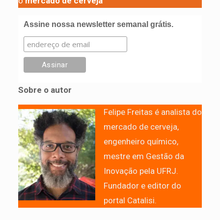
o
mercado de cerveja
Assine nossa newsletter semanal grátis.
Sobre o autor
Felipe Freitas é analista do
mercado de cerveja,
engenheiro químico,
mestre em Gestão da
Inovação pela UFRJ.
Fundador e editor do
portal Catalisi.