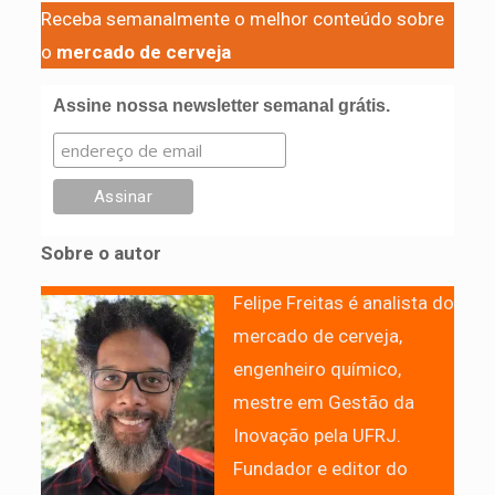
Receba semanalmente o melhor conteúdo sobre
o
mercado de cerveja
Assine nossa newsletter semanal grátis.
Sobre o autor
Felipe Freitas é analista do
mercado de cerveja,
engenheiro químico,
mestre em Gestão da
Inovação pela UFRJ.
Fundador e editor do