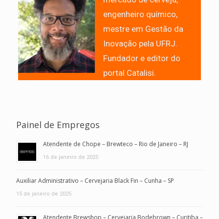
engenheiro químico,
mestre em Gestão da
Inovação pela UFRJ.
Fundador e editor do
portal Catalisi.
Painel de Empregos
Atendente de Chope – Brewteco – Rio de Janeiro – RJ
16 de janeiro de 2025
Auxiliar Administrativo – Cervejaria Black Fin – Cunha – SP
15 de janeiro de 2025
Atendente Brewshop – Cervejaria Bodebrown – Curitiba –