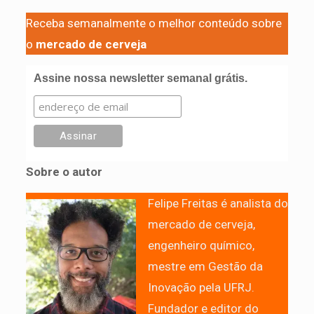
Receba semanalmente o melhor conteúdo sobre
o
mercado de cerveja
Assine nossa newsletter semanal grátis.
Sobre o autor
Felipe Freitas é analista do
mercado de cerveja,
engenheiro químico,
mestre em Gestão da
Inovação pela UFRJ.
Fundador e editor do