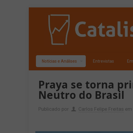
Notícias e Análises
Entrevistas
Em
Praya se torna pr
Neutro do Brasil
Publicado por
Carlos Felipe Freitas
em