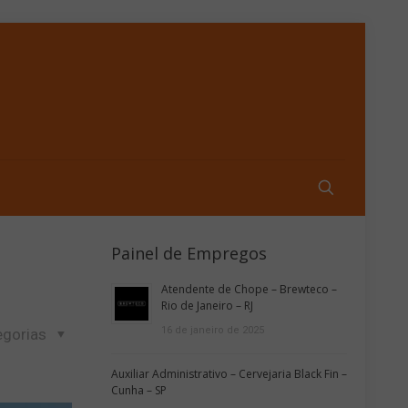
Painel de Empregos
Atendente de Chope – Brewteco –
Rio de Janeiro – RJ
16 de janeiro de 2025
egorias
Auxiliar Administrativo – Cervejaria Black Fin –
Cunha – SP