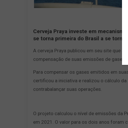
Cerveja Praya investe em mecanismo 
se torna primeira do Brasil a se torna
A cerveja Praya publicou em seu site que s
compensação de suas emissões de gases de 
Para compensar os gases emitidos em suas
certificou a iniciativa e realizou o cálculo
contrabalançar suas operações.
O projeto calculou o nível de emissões da
em 2021. O valor para os dois anos foram 