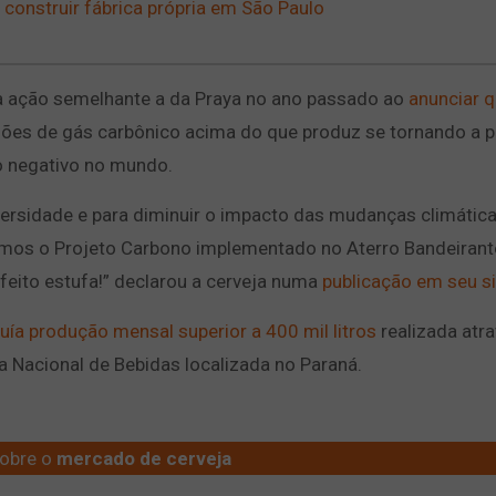
construir fábrica própria em São Paulo
ma ação semelhante a da Praya no ano passado ao
anunciar q
ões de gás carbônico acima do que produz se tornando a p
o negativo no mundo.
versidade e para diminuir o impacto das mudanças climática
mos o Projeto Carbono implementado no Aterro Bandeirant
ito estufa!” declarou a cerveja numa
publicação em seu sit
uía produção mensal superior a 400 mil litros
realizada atr
ia Nacional de Bebidas localizada no Paraná.
obre o
mercado de cerveja