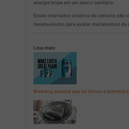
energia limpa em um aterro sanitário.
Esses chamados créditos de carbono são ve
desenvolvidos para avaliar mecanismos de
Leia mais:
Brewdog anuncia que se tornou a primeira ce