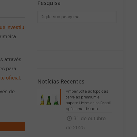
Pesquisa
ue investiu
rimeira
s através
es para
e oficial
.
Notícias Recentes
avés de
Ambev volta ao topo das
cervejas premium e
supera Heineken no Brasil
após uma década
31 de outubro
de 2025