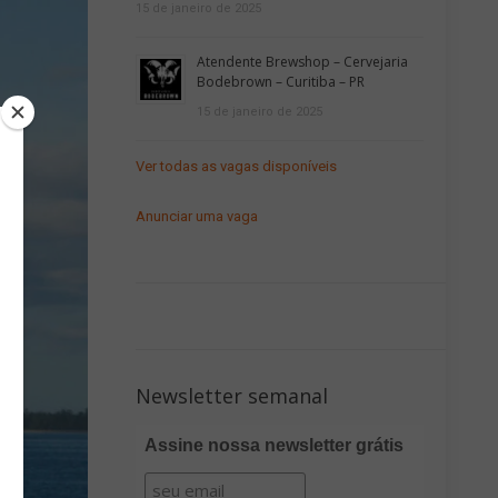
15 de janeiro de 2025
Atendente Brewshop – Cervejaria
Bodebrown – Curitiba – PR
15 de janeiro de 2025
Ver todas as vagas disponíveis
Anunciar uma vaga
Newsletter semanal
Assine nossa newsletter grátis