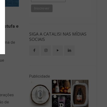
 estufa e
SIGA A CATALISI NAS MÍDIAS
SOCIAIS
ograma de
que
Publicidade
perações
ão de