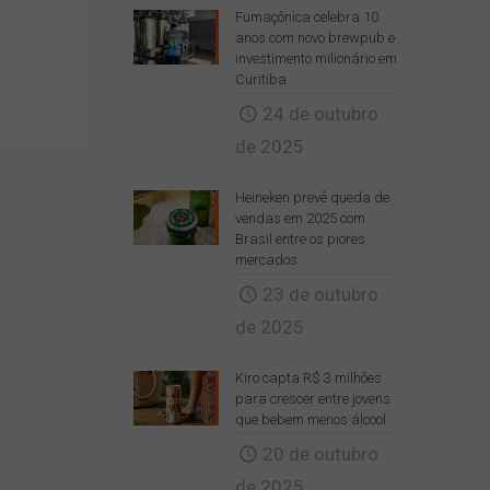
Fumaçônica celebra 10
anos com novo brewpub e
investimento milionário em
Curitiba
24 de outubro
de 2025
Heineken prevê queda de
vendas em 2025 com
Brasil entre os piores
mercados
23 de outubro
de 2025
Kiro capta R$ 3 milhões
para crescer entre jovens
que bebem menos álcool
20 de outubro
de 2025