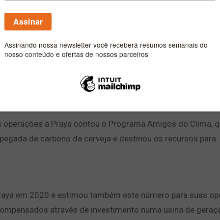
para compensar suas emissões de gases de efeito
r carbono neutro
e tornou carbono neutro ao realizar investimento em um pr
efeito estufa resultantes de suas operações.
 operações a Praya contou o Programa Amigos do Clima, 
 da pegada de carbono da cerveja e destinou os recursos para
 Praya em 2020 e estimou também este número para suas o
compensados através de investimento numa usina de geraç