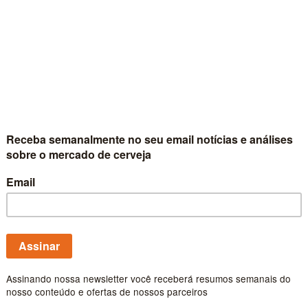
produtiva da ce
Ministério do Agricultura 
do setor cervejeiro com o 
Publicado por
Carlos Fe
Mel, milho, lac
sobre a qualida
Após lançar gim e whiskey 
expandirá o portfólio no 
mercado.