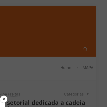
Home
MAPA
lipe Freitas
Categorias
a setorial dedicada a cadeia