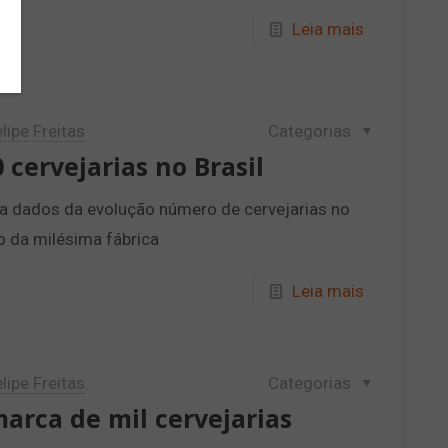
Leia mais
lipe Freitas
Categorias
0 cervejarias no Brasil
a dados da evolução número de cervejarias no
ro da milésima fábrica
Leia mais
lipe Freitas
Categorias
marca de mil cervejarias