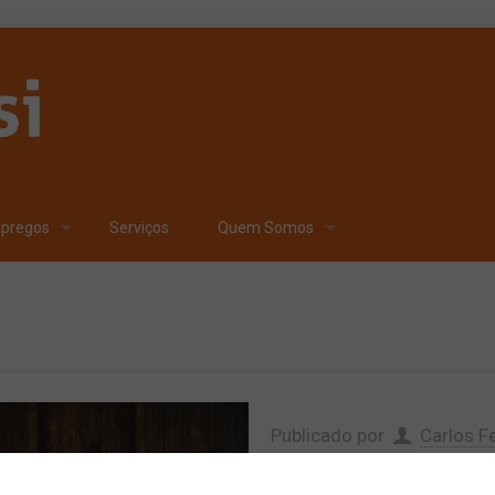
pregos
Serviços
Quem Somos
Publicado por
Carlos Fe
MAPA cria câmar