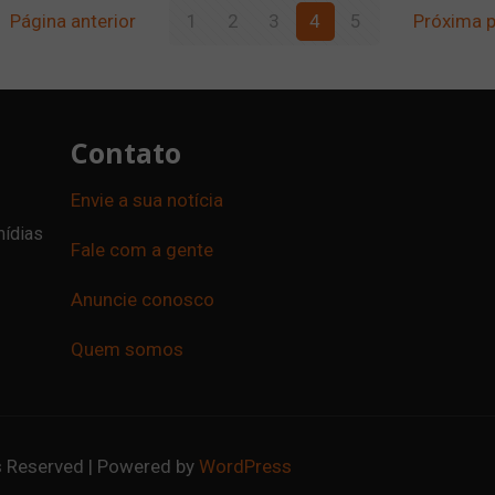
Página anterior
1
2
3
4
5
Próxima 
Contato
Envie a sua notícia
mídias
Fale com a gente
Anuncie conosco
Quem somos
ts Reserved | Powered by
WordPress