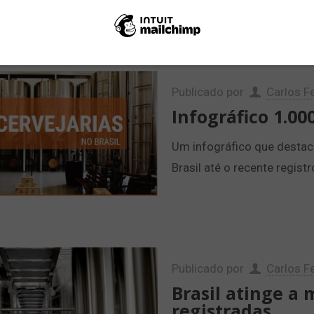
Publicado por
Carlos Fe
Infográfico 1.00
Um infográfico que destac
Brasil até o recente regist
Publicado por
Carlos Fe
Brasil atinge a 
registradas