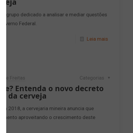
rveja
terá grupo dedicado a analisar e mediar questões
Governo Federal.
Leia mais
lipe Freitas
Categorias
tose? Entenda o novo decreto
de da cerveja
em 2018, a cervejaria mineira anuncia que
segmento aproveitando o crescimento deste