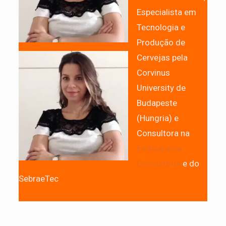
Especialista em
Tecnologia e
Produção de
Cervejas pela
Corvinus
University de
Budapeste
(Hungria) e
Consultora na
Embuarama
Consultoria
e do
SebraeTec