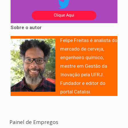
Sobre o autor
Felipe Freitas é analista do
mercado de cerveja,
engenheiro químico,
mestre em Gestão da
Inovação pela UFRJ.
Fundador e editor do
portal Catalisi.
Painel de Empregos