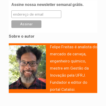
Assine nossa newsletter semanal grátis.
Sobre o autor
Felipe Freitas é analista do
mercado de cerveja,
engenheiro químico,
mestre em Gestão da
Inovação pela UFRJ.
Fundador e editor do
portal Catalisi.