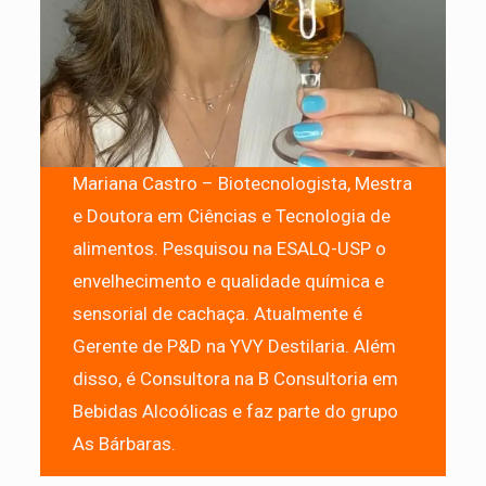
Mariana Castro – Biotecnologista, Mestra
e Doutora em Ciências e Tecnologia de
alimentos. Pesquisou na ESALQ-USP o
envelhecimento e qualidade química e
sensorial de cachaça. Atualmente é
Gerente de P&D na YVY Destilaria. Além
disso, é Consultora na B Consultoria em
Bebidas Alcoólicas e faz parte do grupo
As Bárbaras.