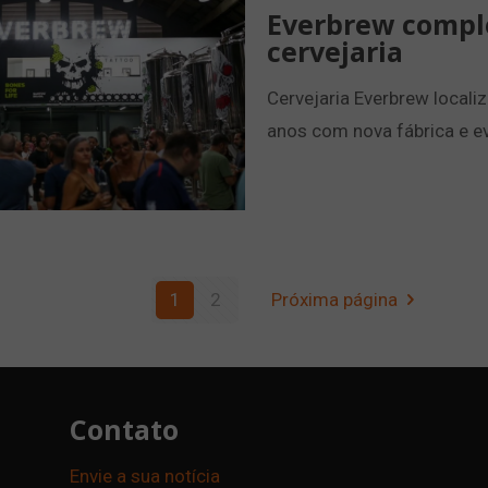
Everbrew comple
cervejaria
Cervejaria Everbrew locali
anos com nova fábrica e e
1
2
Próxima página
Contato
Envie a sua notícia