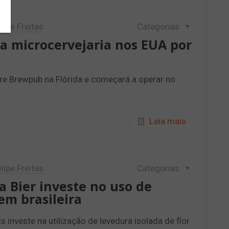
lipe Freitas
Categorias
 microcervejaria nos EUA por
re Brewpub na Flórida e começará a operar no
Leia mais
lipe Freitas
Categorias
ia Bier investe no uso de
em brasileira
s investe na utilização de levedura isolada de flor