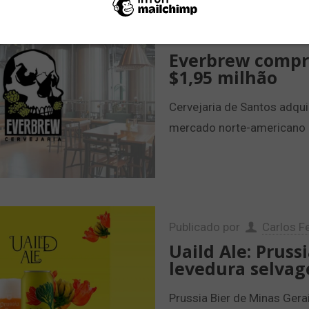
Publicado por
Carlos Fe
Everbrew compra
$1,95 milhão
Cervejaria de Santos adqui
mercado norte-americano
Publicado por
Carlos Fe
Uaild Ale: Pruss
levedura selvag
Prussia Bier de Minas Gerai