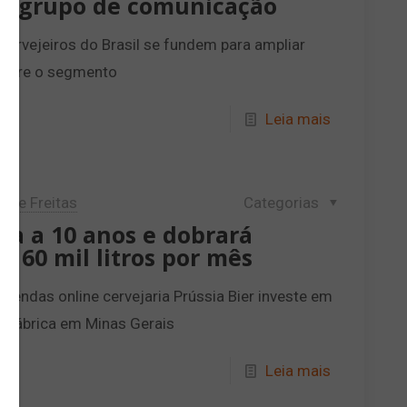
 grupo de comunicação
ervejeiros do Brasil se fundem para ampliar
sobre o segmento
Leia mais
lipe Freitas
Categorias
ga a 10 anos e dobrará
160 mil litros por mês
endas online cervejaria Prússia Bier investe em
a fábrica em Minas Gerais
Leia mais