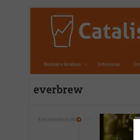
Notícias e Análises
Entrevistas
Em
everbrew
6 de setembro de 2024