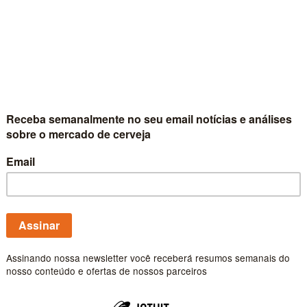
formam um novo
Os dois maiores podcasts c
atuação de comunicação 
Publicado por
Carlos Fe
Prussia Bier che
capacidade para 
Com forte crescimento em v
dobrar a capacidade de su