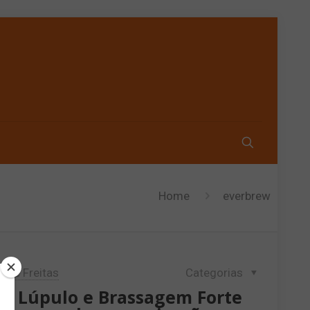
Home
everbrew
lipe Freitas
Categorias
de Lúpulo e Brassagem Forte