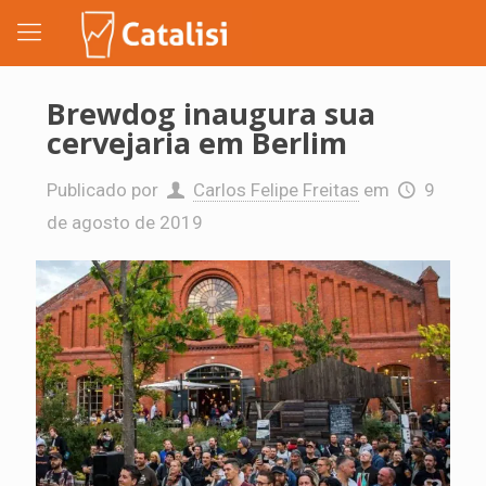
Brewdog inaugura sua
cervejaria em Berlim
Publicado por
Carlos Felipe Freitas
em
9
de agosto de 2019