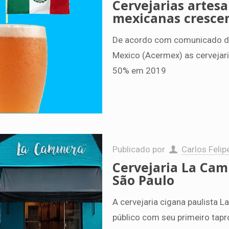
Cervejarias artes
mexicanas cresce
De acordo com comunicado da
Mexico (Acermex) as cervejar
50% em 2019
Publicado por
Carlos Felip
Cervejaria La Ca
São Paulo
A cervejaria cigana paulista 
público com seu primeiro tapro