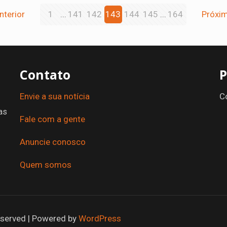
nterior
1
...
141
142
143
144
145
...
164
Próxim
Contato
P
Envie a sua notícia
C
as
Fale com a gente
Anuncie conosco
Quem somos
Reserved | Powered by
WordPress