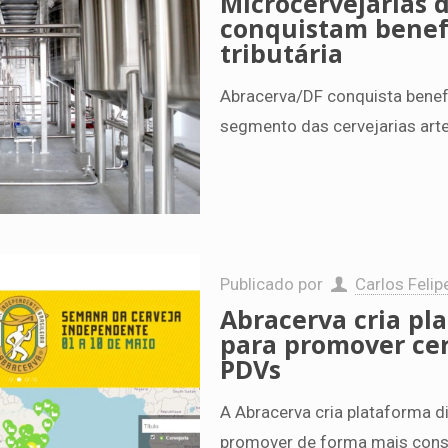
Microcervejarias d
conquistam benefí
tributária
Abracerva/DF conquista benefí
segmento das cervejarias arte
Publicado por
Carlos Felip
Abracerva cria pla
para promover cer
PDVs
A Abracerva cria plataforma dig
promover de forma mais consi