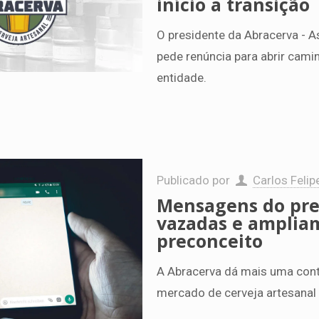
início a transição
O presidente da Abracerva - As
pede renúncia para abrir cam
entidade.
Publicado por
Carlos Felip
Mensagens do pre
vazadas e amplia
preconceito
A Abracerva dá mais uma contr
mercado de cerveja artesanal 