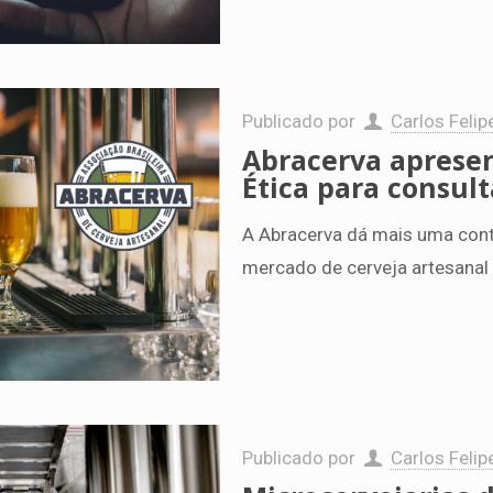
Publicado por
Carlos Felip
Abracerva apresen
Ética para consult
A Abracerva dá mais uma contr
mercado de cerveja artesanal 
Publicado por
Carlos Felip