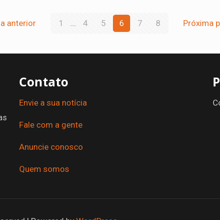
a anterior
1
...
4
5
6
7
8
Próxima p
Contato
P
Envie a sua notícia
C
as
Fale com a gente
Anuncie conosco
Quem somos