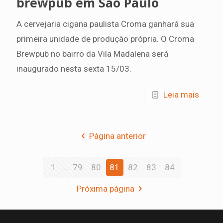
brewpub em São Paulo
A cervejaria cigana paulista Croma ganhará sua
primeira unidade de produção própria. O Croma
Brewpub no bairro da Vila Madalena será
inaugurado nesta sexta 15/03.
Leia mais
Página anterior
1
...
79
80
81
82
83
84
Próxima página