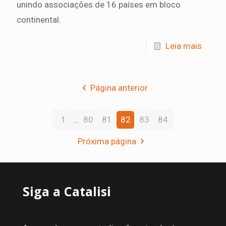
unindo associações de 16 países em bloco
continental.
Leia mais
Página anterior
1
...
80
81
82
83
84
Próxima página
Siga a Catalisi