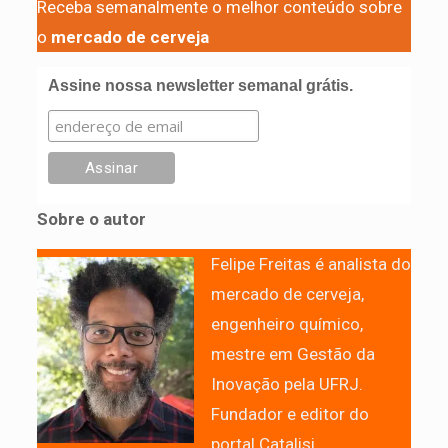
Receba semanalmente o melhor conteúdo sobre
o
mercado de cerveja
Assine nossa newsletter semanal grátis.
Sobre o autor
Felipe Freitas é analista do
mercado de cerveja,
engenheiro químico,
mestre em Gestão da
Inovação pela UFRJ.
Fundador e editor do
portal Catalisi.